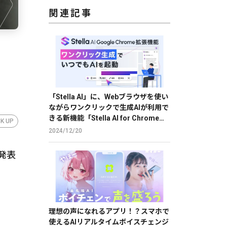
関連記事
「Stella AI」に、Webブラウザを使い
ながらワンクリックで生成AIが利用で
きる新機能「Stella AI for Chrome」
CK UP
のβ版を提供
2024/12/20
発表
理想の声になれるアプリ！？スマホで
使えるAIリアルタイムボイスチェンジ