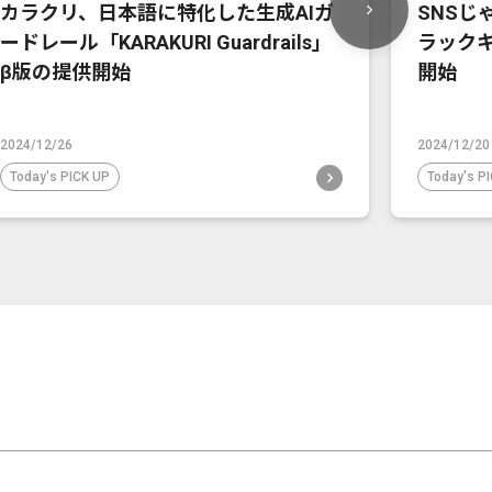
カラクリ、日本語に特化した生成AIガ
SNSじ
ードレール「KARAKURI Guardrails」
ラック
β版の提供開始
開始
2024/12/26
2024/12/20
Today's PICK UP
Today's P