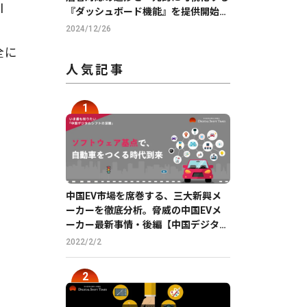
l
『ダッシュボード機能』を提供開始
【GMO ReTech】
2024/12/26
全に
人気記事
中国EV市場を席巻する、三大新興メ
ーカーを徹底分析。脅威の中国EVメ
ーカー最新事情・後編【中国デジタル
企業最前線】
2022/2/2