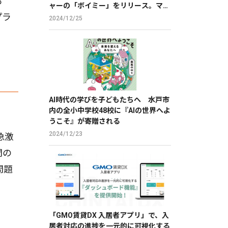
も
ャーの「ボイミー」をリリース。マイ
プラ
クに向かって喋るだけで、誰でも萌え
2024/12/25
声やイケボ風に音声変換が可能に。
AI時代の学びを子どもたちへ 水戸市
内の全小中学校48校に『AIの世界へよ
うこそ』が寄贈される
2024/12/23
急激
間の
問題
「GMO賃貸DX 入居者アプリ」で、入
は
居者対応の進捗を一元的に可視化する