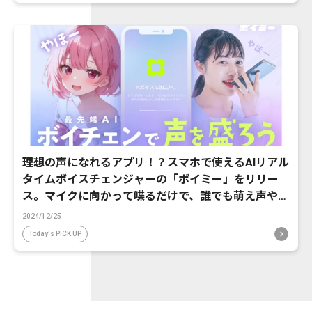
理想の声になれるアプリ！？スマホで使えるAIリアル
タイムボイスチェンジャーの「ボイミー」をリリー
ス。マイクに向かって喋るだけで、誰でも萌え声やイ
ケボ風に音声変換が可能に。
2024/12/25
Today's PICK UP