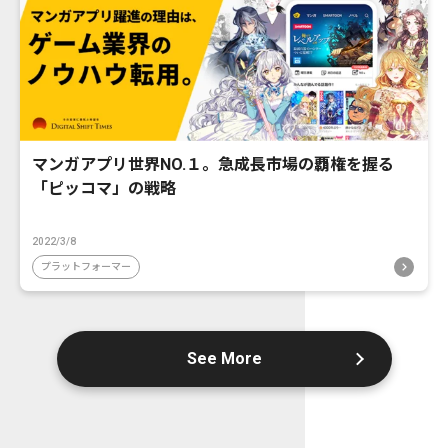
マンガアプリ世界NO.１。急成長市場の覇権を握る
「ピッコマ」の戦略
2022/3/8
プラットフォーマー
See More