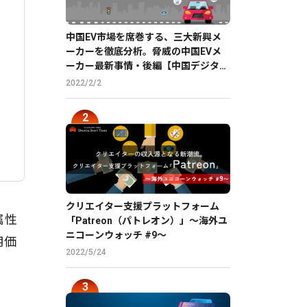
中国EV市場を席巻する、三大新興メ
ーカーを徹底分析。脅威の中国EVメ
ーカー最新事情・後編【中国デジタル
企業最前線】
2022/2/2
クリエイター支援プラットフォーム
属性
「Patreon（パトレオン）」〜海外ユ
ニコーンウォッチ #9〜
用価
2022/5/24