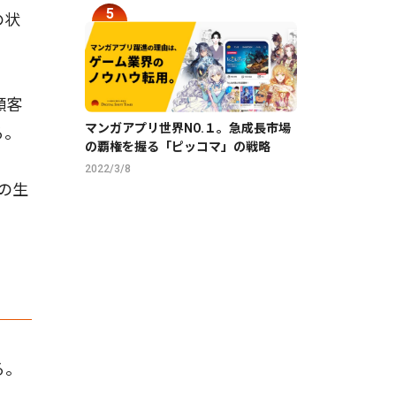
の状
顧客
マンガアプリ世界NO.１。急成長市場
る。
の覇権を握る「ピッコマ」の戦略
2022/3/8
の生
る。