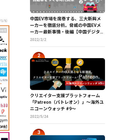
中国EV市場を席巻する、三大新興メ
ーカーを徹底分析。脅威の中国EVメ
ーカー最新事情・後編【中国デジタル
企業最前線】
2022/2/2
クリエイター支援プラットフォーム
「Patreon（パトレオン）」〜海外ユ
ニコーンウォッチ #9〜
2022/5/24