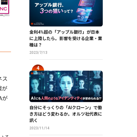
金利4%超の「アップル銀行」が日本
に上陸したら。影響を受ける企業・業
種は？
2023/7/13
ネス
繋が
Aが
自分にそっくりの「AIクローン」で働
き方はどう変わるか。オルツ社代表に
訊く
2023/11/14