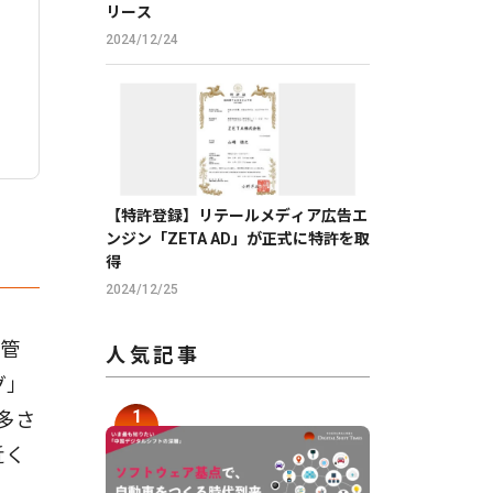
リース
2024/12/24
【特許登録】リテールメディア広告エ
ンジン「ZETA AD」が正式に特許を取
得
2024/12/25
康管
人気記事
グ」
多さ
近く