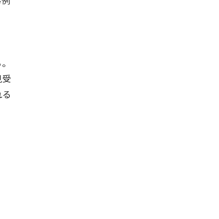
事例
る。
見受
れる