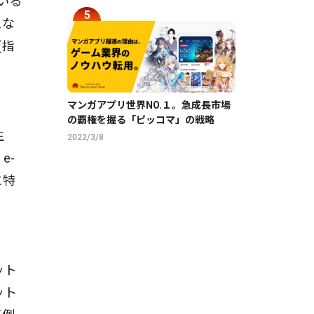
いる
スな
(指
マンガアプリ世界NO.１。急成長市場
の覇権を握る「ピッコマ」の戦略
生
2022/3/8
e-
に特
ット
ット