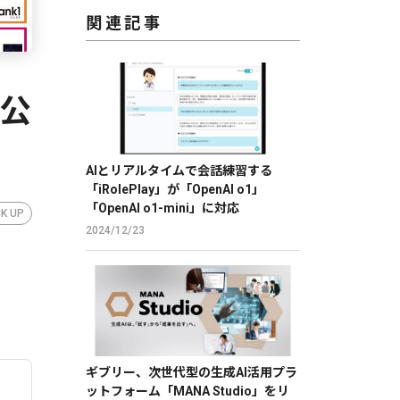
関連記事
が公
AIとリアルタイムで会話練習する
「iRolePlay」が「OpenAI o1」
「OpenAI o1-mini」に対応
CK UP
2024/12/23
ギブリー、次世代型の生成AI活用プラ
ットフォーム「MANA Studio」をリ