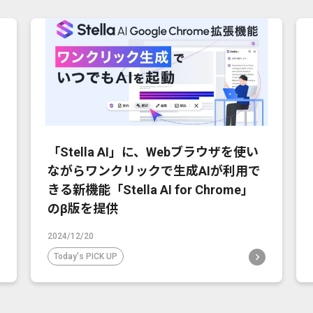
「Stella AI」に、Webブラウザを使い
ながらワンクリックで生成AIが利用で
きる新機能「Stella AI for Chrome」
のβ版を提供
2024/12/20
Today's PICK UP