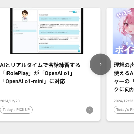
AIとリアルタイムで会話練習する
理想の
「iRolePlay」が「OpenAI o1」
使えるA
「OpenAI o1-mini」に対応
ャーの
クに向
声やイ
2024/12/23
2024/12/25
Today's PICK UP
Today's P