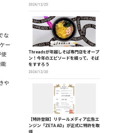
クに向かって喋るだけで、誰でも萌え
2024/12/25
声やイケボ風に音声変換が可能に。
でな
ケー
Threadsが年越しそば専門店をオープ
が使
ン！今年のエピソードを綴って、そば
機能
をすすろう
2024/12/20
きや
【特許登録】リテールメディア広告エ
ンジン「ZETA AD」が正式に特許を取
得