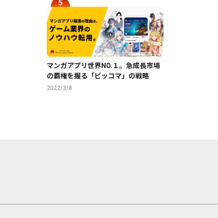
マンガアプリ世界NO.１。急成長市場
の覇権を握る「ピッコマ」の戦略
2022/3/8