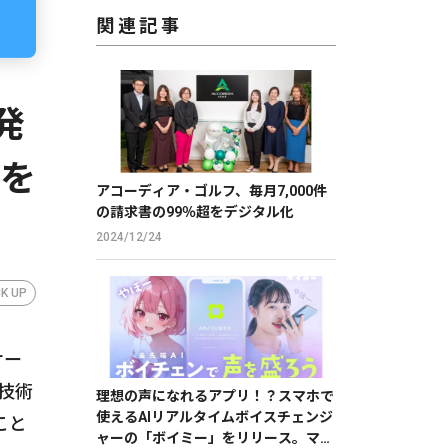
関連記事
発
」を
アコーディア・ゴルフ、毎月7,000件
の請求書の99％超をデジタル化
2024/12/24
CK UP
サー
技術
理想の声になれるアプリ！？スマホで
使えるAIリアルタイムボイスチェンジ
こと
ャーの「ボイミー」をリリース。マイ