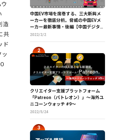
ハウ
い
中国EV市場を席巻する、三大新興メ
ーカーを徹底分析。脅威の中国EVメ
創造
ーカー最新事情・後編【中国デジタル
企業最前線】
に共
2022/2/2
ッド
ソッ
O
クリエイター支援プラットフォーム
「Patreon（パトレオン）」〜海外ユ
ニコーンウォッチ #9〜
2022/5/24