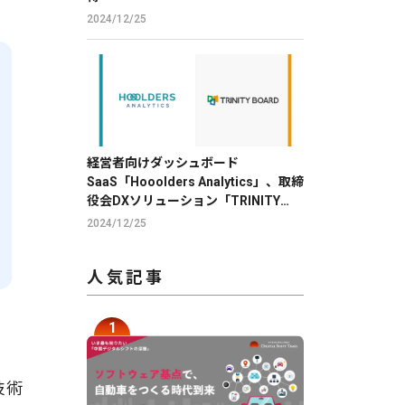
2024/12/25
経営者向けダッシュボード
SaaS「Hooolders Analytics」、取締
役会DXソリューション「TRINITY
BOARD」に株価分析機能を提供
2024/12/25
人気記事
技術