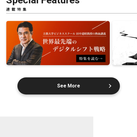
Special Features
連載特集
See More