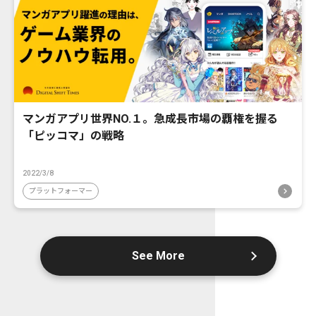
マンガアプリ世界NO.１。急成長市場の覇権を握る
「ピッコマ」の戦略
2022/3/8
プラットフォーマー
See More