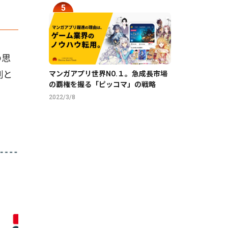
の思
割と
マンガアプリ世界NO.１。急成長市場
の覇権を握る「ピッコマ」の戦略
2022/3/8