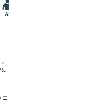
ネス
グに