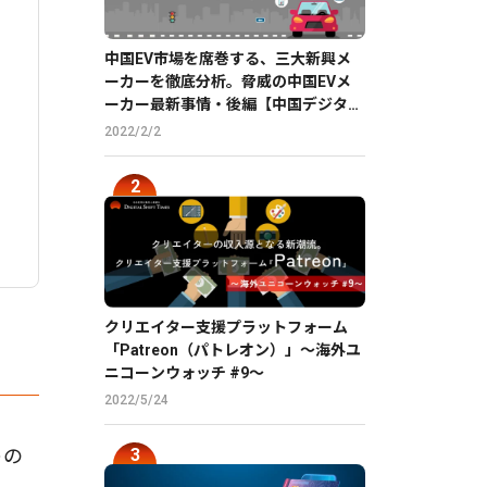
中国EV市場を席巻する、三大新興メ
ーカーを徹底分析。脅威の中国EVメ
ーカー最新事情・後編【中国デジタル
企業最前線】
2022/2/2
クリエイター支援プラットフォーム
「Patreon（パトレオン）」〜海外ユ
ニコーンウォッチ #9〜
2022/5/24
トの