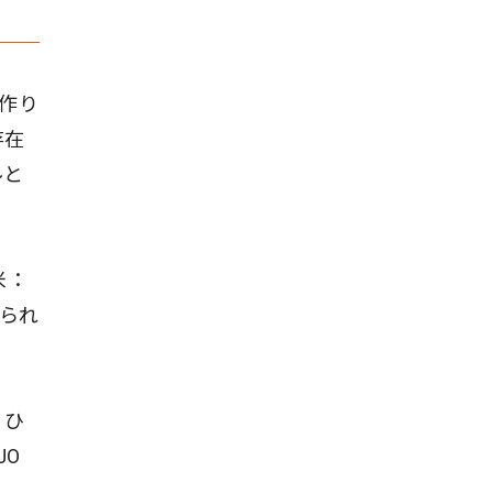
作り
存在
ルと
米：
げられ
」ひ
JO