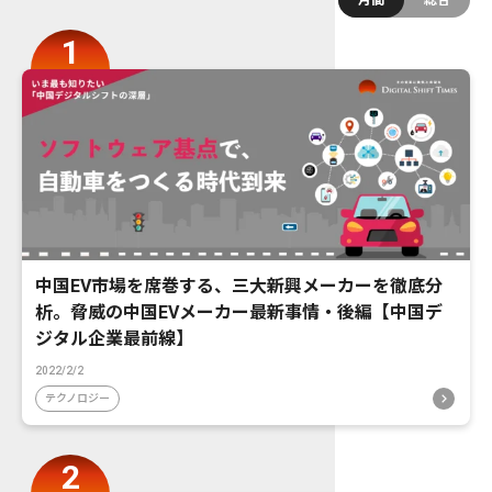
中国EV市場を席巻する、三大新興メーカーを徹底分
析。脅威の中国EVメーカー最新事情・後編【中国デ
ジタル企業最前線】
2022/2/2
テクノロジー