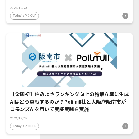
2024/12/23
Today's PICK UP
【全国初】住みよさランキング向上の施策立案に生成
AIはどう貢献するのか？Polimill社と大阪府阪南市が
コモンズAIを用いて実証実験を実施
2024/12/25
Today's PICK UP