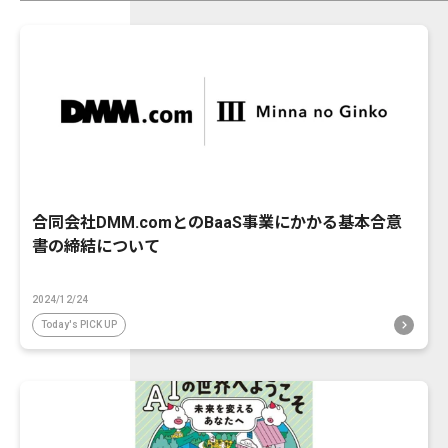
合同会社DMM.comとのBaaS事業にかかる基本合意
書の締結について
2024/12/24
Today's PICK UP