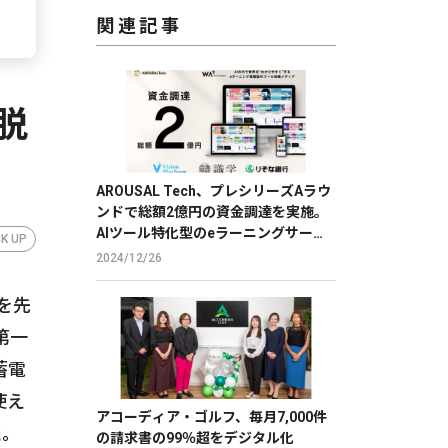
関連記事
脱
AROUSAL Tech、プレシリーズAラウ
ンドで総額2億円の資金調達を実施。
AIツール特化型のeラーニングサービ
CK UP
スで、DXを推進。
2024/12/26
を先
第一
蓄電
使え
アコーディア・ゴルフ、毎月7,000件
た。
の請求書の99％超をデジタル化