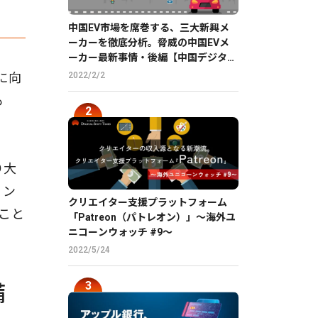
中国EV市場を席巻する、三大新興メ
ーカーを徹底分析。脅威の中国EVメ
ーカー最新事情・後編【中国デジタル
企業最前線】
2022/2/2
に向
も
り大
ョン
クリエイター支援プラットフォーム
こと
「Patreon（パトレオン）」〜海外ユ
ニコーンウォッチ #9〜
2022/5/24
備