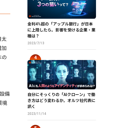
金利4%超の「アップル銀行」が日本
に上陸したら。影響を受ける企業・業
種は？
用太
2023/7/13
増加
本の
設備
自分にそっくりの「AIクローン」で働
き方はどう変わるか。オルツ社代表に
環境
訊く
2023/11/14