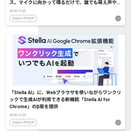
ス。マイクに向かって喋るだけで、誰でも萌え声やイ
ケボ風に音声変換が可能に。
2024/12/25
Today's PICK UP
「Stella AI」に、Webブラウザを使いながらワンクリ
ックで生成AIが利用できる新機能「Stella AI for
Chrome」のβ版を提供
2024/12/20
Today's PICK UP