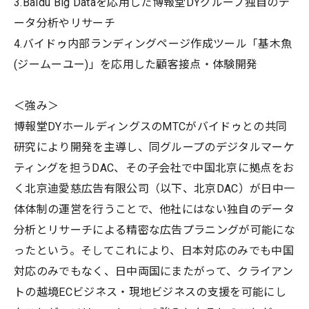
3.Baidu Big Dataを応用した博報堂DYグループ独自のデ
ータ分析やリサーチ
4.バイドゥ内部ランディングページ作成ツール「基木魚
(ジームーユー)」を応用した顧客接点・体験開発
＜強み＞
博報堂DYホールディングスのMTCがバイドゥとの共同
研究により開発を主導し、同グループのデジタルマーケ
ティングを担うDAC、その子会社で中国北京に拠点をお
く北京迪愛慈広告有限公司（以下、北京DAC）が日中一
体体制の運営を行うことで、他社にはない独自のデータ
分析とリサーチによる精密な広告プラニングが可能にな
ったという。そしてこれにより、日本対応のみでも中国
対応のみでもなく、日中両国にまたがって、クライアン
トの越境ECビジネス・現地ビジネスの支援を可能にし