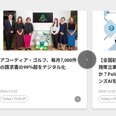
アコーディア・ゴルフ、毎月7,000件
【全国
の請求書の99％超をデジタル化
施策立案
か？Po
ンズAI
2024/12/24
2024/12/25
Today's PICK UP
Today's P