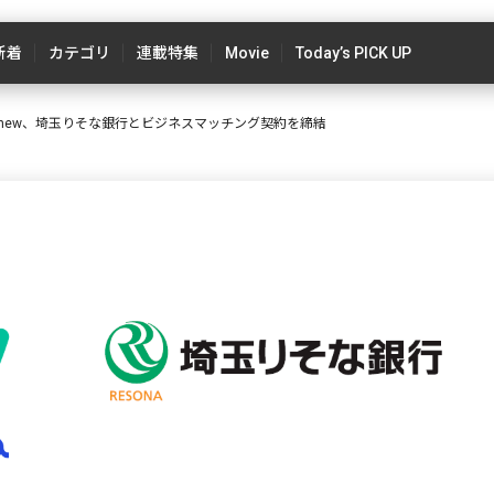
新着
カテゴリ
連載特集
Movie
Today’s PICK UP
anew、埼玉りそな銀行とビジネスマッチング契約を締結