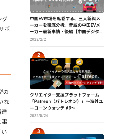
ング
中国EV市場を席巻する、三大新興メ
ーカーを徹底分析。脅威の中国EVメ
サポ
ーカー最新事情・後編【中国デジタル
企業最前線】
2022/2/2
型の
クリエイター支援プラットフォーム
いな
「Patreon（パトレオン）」〜海外ユ
ニコーンウォッチ #9〜
調達
2022/5/24
て事
てい