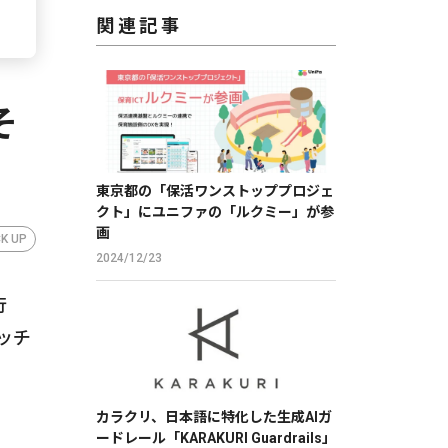
関連記事
そ
東京都の「保活ワンストッププロジェ
クト」にユニファの「ルクミー」が参
画
CK UP
2024/12/23
行
ッチ
カラクリ、日本語に特化した生成AIガ
ードレール「KARAKURI Guardrails」