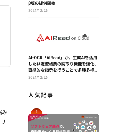
β版の提供開始
2024/12/26
AI-OCR「AIRead」が、生成AIを活用
した非定型帳票の読取り機能を強化、
直感的な指示を行うことで多種多様な
帳票の読取りを実現
2024/12/26
人気記事
悩み
タリ