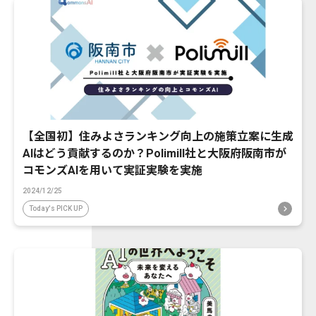
【全国初】住みよさランキング向上の施策立案に生成
AIはどう貢献するのか？Polimill社と大阪府阪南市が
コモンズAIを用いて実証実験を実施
2024/12/25
Today's PICK UP