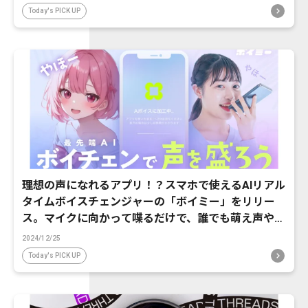
Today's PICK UP
理想の声になれるアプリ！？スマホで使えるAIリアル
タイムボイスチェンジャーの「ボイミー」をリリー
ス。マイクに向かって喋るだけで、誰でも萌え声やイ
ケボ風に音声変換が可能に。
2024/12/25
Today's PICK UP