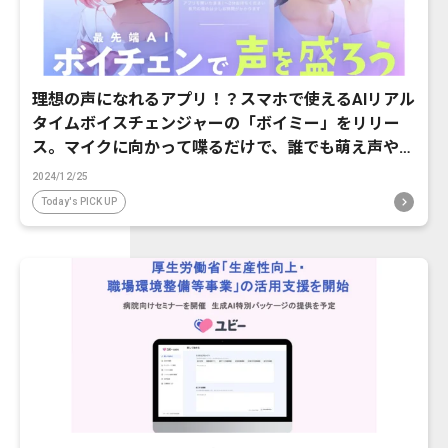
理想の声になれるアプリ！？スマホで使えるAIリアル
タイムボイスチェンジャーの「ボイミー」をリリー
ス。マイクに向かって喋るだけで、誰でも萌え声やイ
ケボ風に音声変換が可能に。
2024/12/25
Today's PICK UP