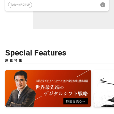
Today's PICK UP
Special Features
連載特集