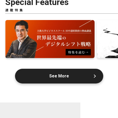
Special Features
連載特集
See More