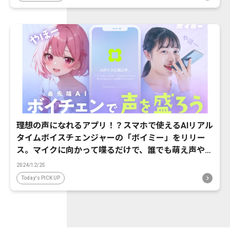
理想の声になれるアプリ！？スマホで使えるAIリアル
タイムボイスチェンジャーの「ボイミー」をリリー
ス。マイクに向かって喋るだけで、誰でも萌え声やイ
ケボ風に音声変換が可能に。
2024/12/25
Today's PICK UP