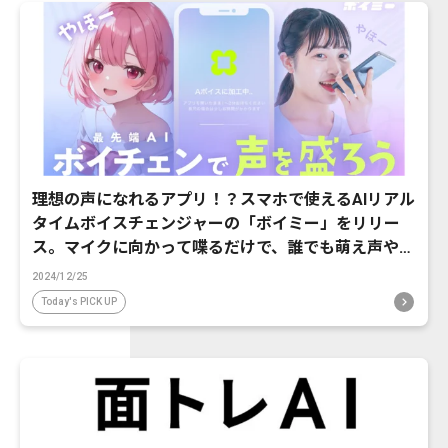
理想の声になれるアプリ！？スマホで使えるAIリアル
タイムボイスチェンジャーの「ボイミー」をリリー
ス。マイクに向かって喋るだけで、誰でも萌え声やイ
ケボ風に音声変換が可能に。
2024/12/25
Today's PICK UP