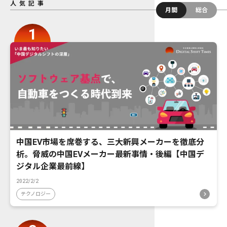
人気記事
月間
総合
中国EV市場を席巻する、三大新興メーカーを徹底分
析。脅威の中国EVメーカー最新事情・後編【中国デ
ジタル企業最前線】
2022/2/2
テクノロジー