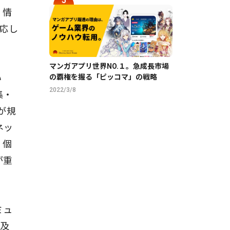
、情
対応し
マンガアプリ世界NO.１。急成長市場
い
の覇権を握る「ピッコマ」の戦略
2022/3/8
集・
が規
ネッ
、個
が重
ミュ
普及