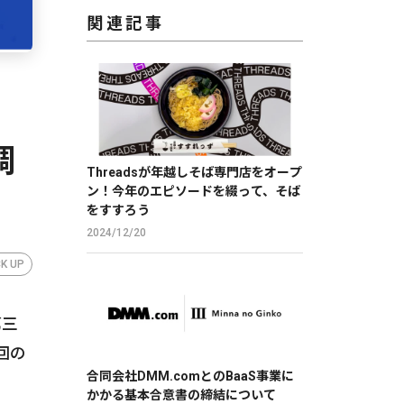
関連記事
調
Threadsが年越しそば専門店をオープ
ン！今年のエピソードを綴って、そば
をすすろう
2024/12/20
CK UP
第三
回の
合同会社DMM.comとのBaaS事業に
かかる基本合意書の締結について