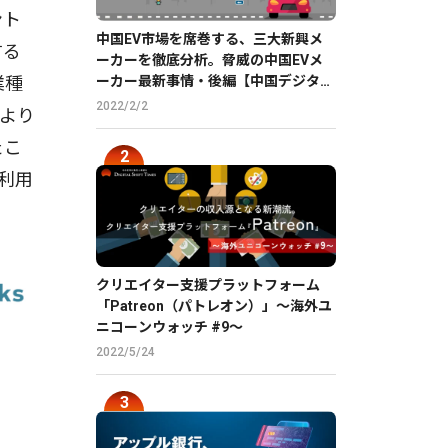
ント
中国EV市場を席巻する、三大新興メ
する
ーカーを徹底分析。脅威の中国EVメ
ーカー最新事情・後編【中国デジタル
業種
企業最前線】
2022/2/2
月より
たこ
続利用
クリエイター支援プラットフォーム
「Patreon（パトレオン）」〜海外ユ
ニコーンウォッチ #9〜
2022/5/24