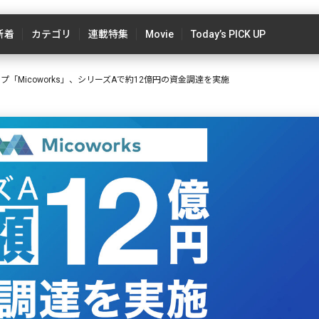
新着
カテゴリ
連載特集
Movie
Today’s PICK UP
プ「Micoworks」、シリーズAで約12億円の資金調達を実施