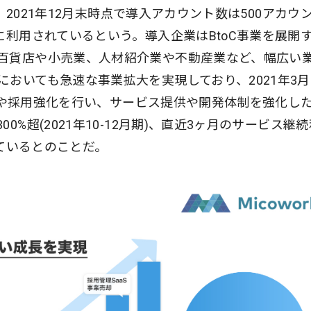
る。2021年12月末時点で導入アカウント数は500アカウ
に利用されているという。導入企業はBtoC事業を展開
百貨店や小売業、人材紹介業や不動産業など、幅広い
おいても急速な事業拡大を実現しており、2021年3
員拡充や採用強化を行い、サービス提供や開発体制を強化し
%超(2021年10-12月期)、直近3ヶ月のサービス継
成しているとのことだ。