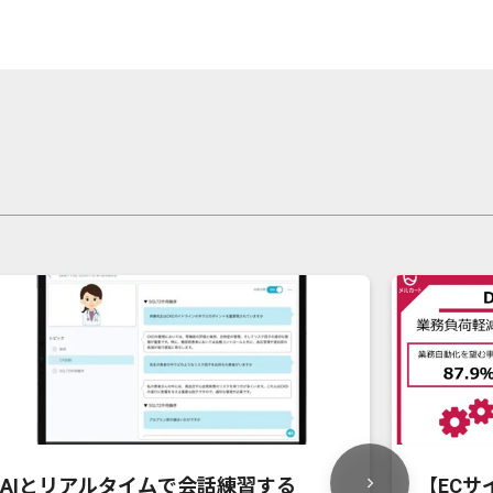
AIとリアルタイムで会話練習する
【EC