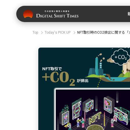
Top
Today's PICK UP
NFT取引時のCO2排出に関する