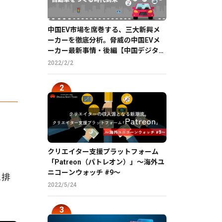
中国EV市場を席巻する、三大新興メ
ーカーを徹底分析。脅威の中国EVメ
ーカー最新事情・後編【中国デジタル
企業最前線】
2022/2/2
クリエイター支援プラットフォーム
「Patreon（パトレオン）」〜海外ユ
ニコーンウォッチ #9〜
に排
2022/5/24