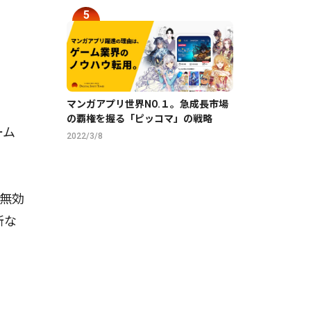
マンガアプリ世界NO.１。急成長市場
の覇権を握る「ピッコマ」の戦略
ーム
2022/3/8
無効
所な