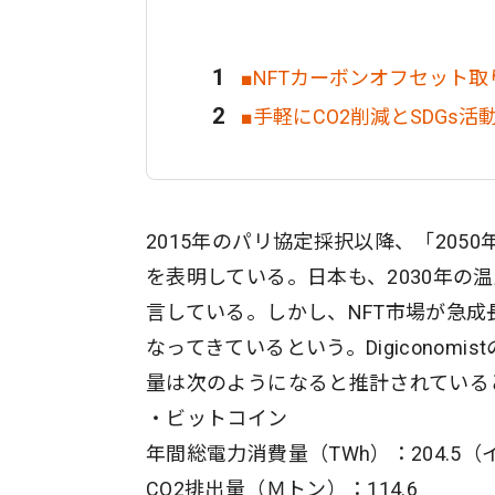
■NFTカーボンオフセット
■手軽にCO2削減とSDGs活
2015年のパリ協定採択以降、「20
を表明している。日本も、2030年の
言している。しかし、NFT市場が急
なってきているという。Digiconom
量は次のようになると推計されている
・ビットコイン
年間総電力消費量（TWh）：204.5
CO2排出量（Ｍトン）：114.6