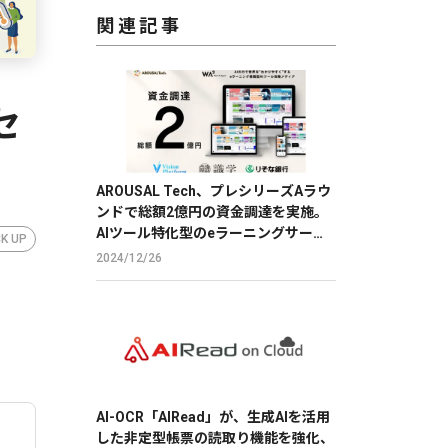
関連記事
セ
AROUSAL Tech、プレシリーズAラウ
ンドで総額2億円の資金調達を実施。
AIツール特化型のeラーニングサービ
CK UP
スで、DXを推進。
2024/12/26
。
AI-OCR「AIRead」が、生成AIを活用
した非定型帳票の読取り機能を強化、