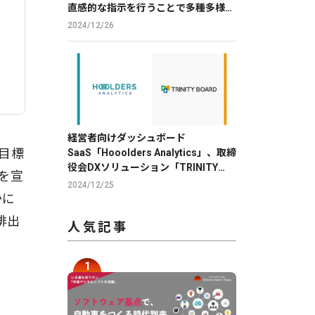
直感的な指示を行うことで多種多様な
帳票の読取りを実現
2024/12/26
経営者向けダッシュボード
目標
SaaS「Hooolders Analytics」、取締
役会DXソリューション「TRINITY
を宣
BOARD」に株価分析機能を提供
2024/12/25
かに
排出
人気記事