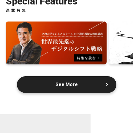
Special Features
連載特集
See More