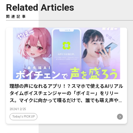
Related Articles
関連記事
理想の声になれるアプリ！？スマホで使えるAIリアル
タイムボイスチェンジャーの「ボイミー」をリリー
ス。マイクに向かって喋るだけで、誰でも萌え声やイ
ケボ風に音声変換が可能に。
2024/12/25
Today's PICK UP