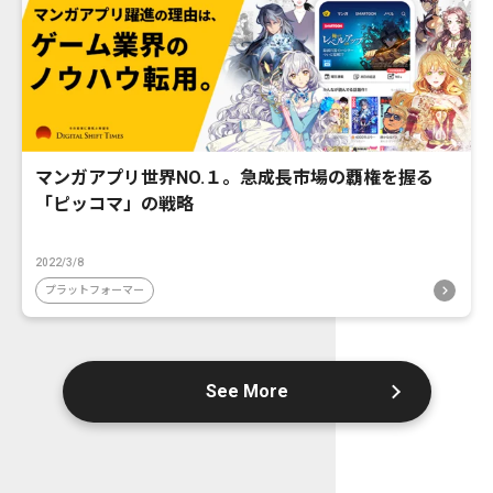
マンガアプリ世界NO.１。急成長市場の覇権を握る
「ピッコマ」の戦略
2022/3/8
プラットフォーマー
See More