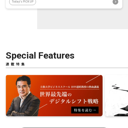
Today's PICK UP
Special Features
連載特集