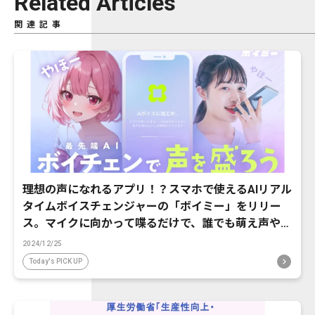
Related Articles
関連記事
理想の声になれるアプリ！？スマホで使えるAIリアル
タイムボイスチェンジャーの「ボイミー」をリリー
ス。マイクに向かって喋るだけで、誰でも萌え声やイ
ケボ風に音声変換が可能に。
2024/12/25
Today's PICK UP