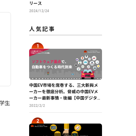
リース
2024/12/24
人気記事
中国EV市場を席巻する、三大新興メ
ーカーを徹底分析。脅威の中国EVメ
ーカー最新事情・後編【中国デジタル
学生
企業最前線】
2022/2/2