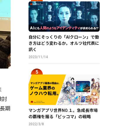
自分にそっくりの「AIクローン」で働
き方はどう変わるか。オルツ社代表に
訊く
2023/11/14
ま
検討
長期
マンガアプリ世界NO.１。急成長市場
の覇権を握る「ピッコマ」の戦略
2022/3/8