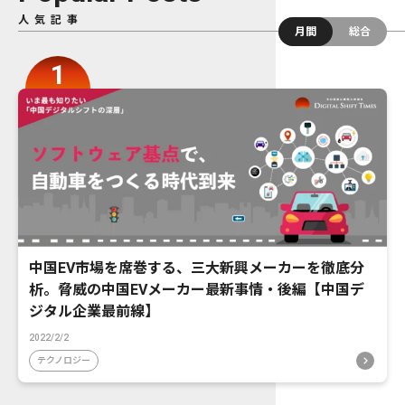
人気記事
月間
総合
中国EV市場を席巻する、三大新興メーカーを徹底分
析。脅威の中国EVメーカー最新事情・後編【中国デ
ジタル企業最前線】
2022/2/2
テクノロジー