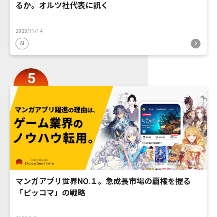
るか。オルツ社代表に訊く
2023/11/14
AI
マンガアプリ世界NO.１。急成長市場の覇権を握る
「ピッコマ」の戦略