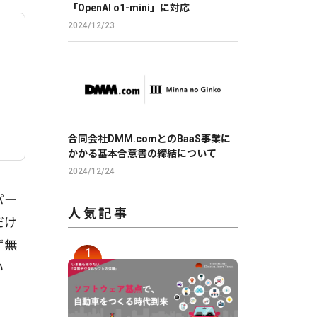
「OpenAI o1-mini」に対応
2024/12/23
合同会社DMM.comとのBaaS事業に
かかる基本合意書の締結について
2024/12/24
パー
人気記事
だけ
ず無
い