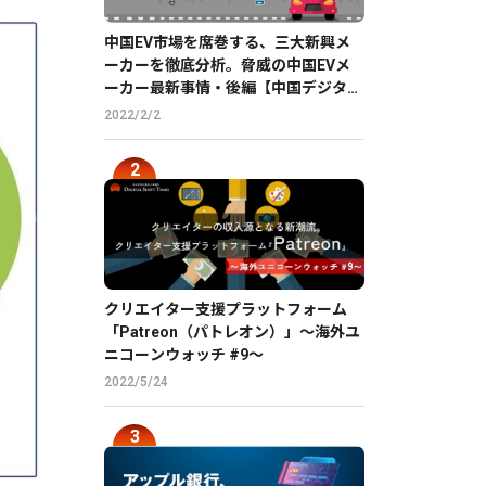
中国EV市場を席巻する、三大新興メ
ーカーを徹底分析。脅威の中国EVメ
ーカー最新事情・後編【中国デジタル
企業最前線】
2022/2/2
クリエイター支援プラットフォーム
「Patreon（パトレオン）」〜海外ユ
ニコーンウォッチ #9〜
2022/5/24