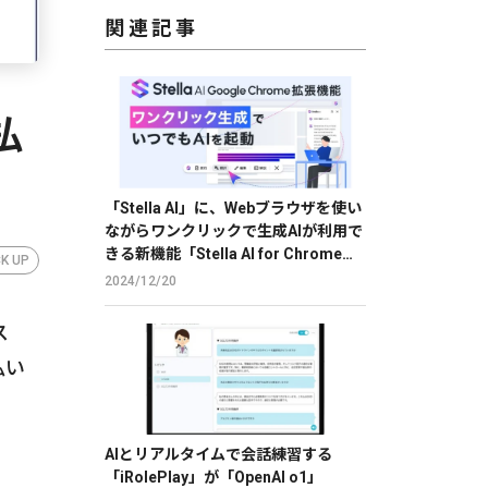
関連記事
払
「Stella AI」に、Webブラウザを使い
ながらワンクリックで生成AIが利用で
きる新機能「Stella AI for Chrome」
CK UP
のβ版を提供
2024/12/20
ス
払い
AIとリアルタイムで会話練習する
「iRolePlay」が「OpenAI o1」