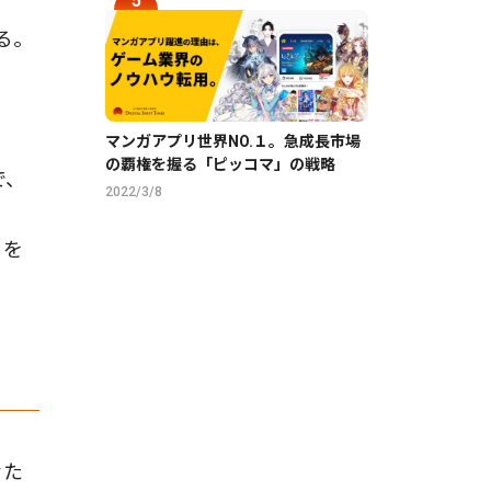
る。
マンガアプリ世界NO.１。急成長市場
の覇権を握る「ピッコマ」の戦略
で、
2022/3/8
）を
むた