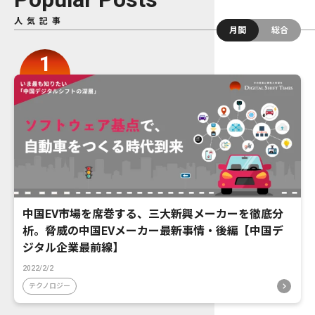
人気記事
月間
総合
中国EV市場を席巻する、三大新興メーカーを徹底分
析。脅威の中国EVメーカー最新事情・後編【中国デ
ジタル企業最前線】
2022/2/2
テクノロジー