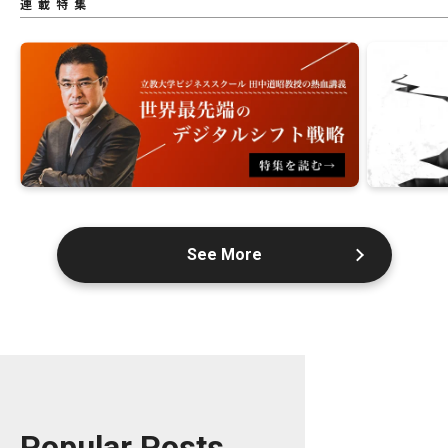
連載特集
See More
Popular Posts