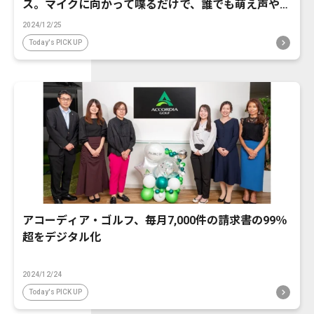
ス。マイクに向かって喋るだけで、誰でも萌え声やイ
ケボ風に音声変換が可能に。
2024/12/25
Today's PICK UP
アコーディア・ゴルフ、毎月7,000件の請求書の99％
超をデジタル化
2024/12/24
Today's PICK UP