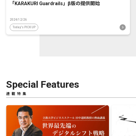
「KARAKURI Guardrails」β版の提供開始
2024/12/26
Today's PICK UP
Special Features
連載特集