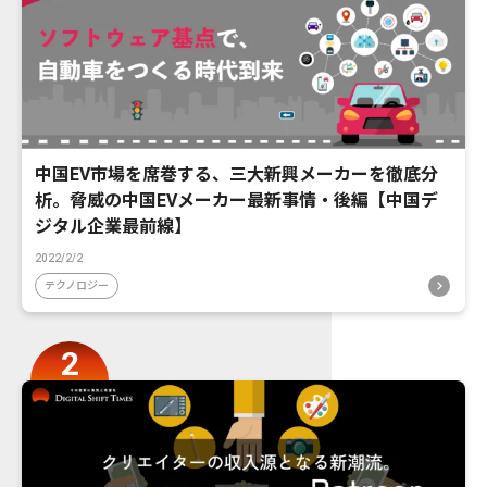
中国EV市場を席巻する、三大新興メーカーを徹底分
析。脅威の中国EVメーカー最新事情・後編【中国デ
ジタル企業最前線】
2022/2/2
テクノロジー