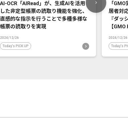
AI-OCR「AIRead」が、生成AIを活用
「GMO
した非定型帳票の読取り機能を強化、
居者対
直感的な指示を行うことで多種多様な
『ダッ
帳票の読取りを実現
【GMO 
2024/12/26
2024/12/26
Today's PICK UP
Today's P