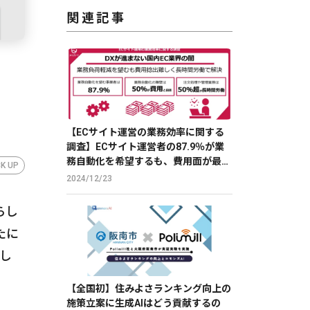
関連記事
」
【ECサイト運営の業務効率に関する
調査】ECサイト運営者の87.9％が業
務自動化を希望するも、費用面が最大
CK UP
の障壁
2024/12/23
らし
たに
表し
【全国初】住みよさランキング向上の
施策立案に生成AIはどう貢献するの