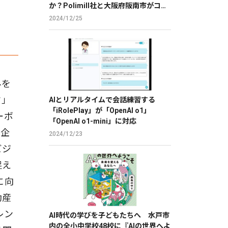
か？Polimill社と大阪府阪南市がコモ
ンズAIを用いて実証実験を実施
2024/12/25
みを
ク」
AIとリアルタイムで会話練習する
「iRolePlay」が「OpenAI o1」
ーボ
「OpenAI o1-mini」に対応
の企
2024/12/23
ビジ
捉え
に向
動産
レン
AI時代の学びを子どもたちへ 水戸市
内の全小中学校48校に『AIの世界へよ