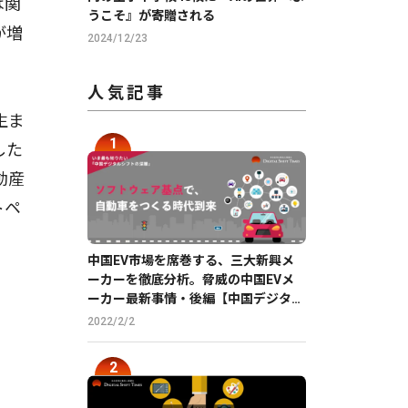
は関
うこそ』が寄贈される
が増
2024/12/23
人気記事
生ま
した
動産
トペ
中国EV市場を席巻する、三大新興メ
ーカーを徹底分析。脅威の中国EVメ
ーカー最新事情・後編【中国デジタル
企業最前線】
2022/2/2