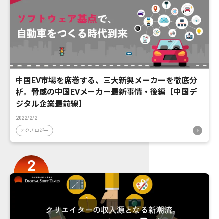
中国EV市場を席巻する、三大新興メーカーを徹底分
析。脅威の中国EVメーカー最新事情・後編【中国デ
ジタル企業最前線】
2022/2/2
テクノロジー