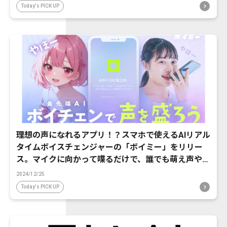
Today's PICK UP
理想の声になれるアプリ！？スマホで使えるAIリアル
タイムボイスチェンジャーの「ボイミー」をリリー
ス。マイクに向かって喋るだけで、誰でも萌え声やイ
ケボ風に音声変換が可能に。
2024/12/25
Today's PICK UP