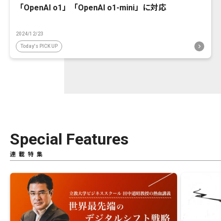
「OpenAI o1」「OpenAI o1-mini」に対応
2024/12/23
Today's PICK UP
Special Features
連載特集