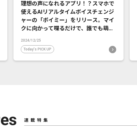
理想の声になれるアプリ！？スマホで
使えるAIリアルタイムボイスチェンジ
ャーの「ボイミー」をリリース。マイ
クに向かって喋るだけで、誰でも萌え
声やイケボ風に音声変換が可能に。
2024/12/25
Today's PICK UP
res
連載特集