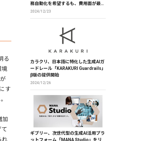
務自動化を希望するも、費用面が最大
の障壁
2024/12/23
明る
カラクリ、日本語に特化した生成AIガ
環境
ードレール「KARAKURI Guardrails」
β版の提供開始
だが
2024/12/26
にす
る。
増加
げて
ギブリー、次世代型の生成AI活用プラ
られ
ットフォーム「MANA Studio」をリ