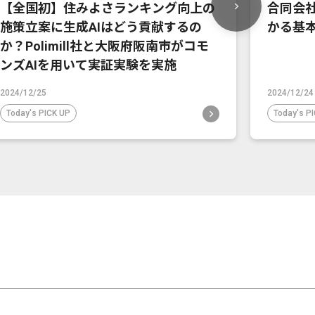
【全国初】住みよさランキング向上の
合同会社
施策立案に生成AIはどう貢献するの
かる基
か？Polimill社と大阪府阪南市がコモ
ンズAIを用いて実証実験を実施
2024/12/25
2024/12/24
Today's PICK UP
Today's P