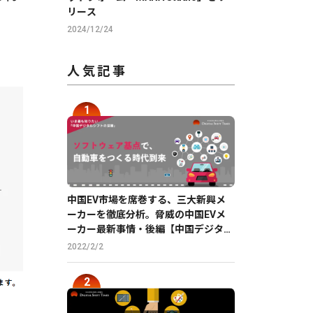
リース
2024/12/24
人気記事
中国EV市場を席巻する、三大新興メ
ーカーを徹底分析。脅威の中国EVメ
ーカー最新事情・後編【中国デジタル
企業最前線】
2022/2/2