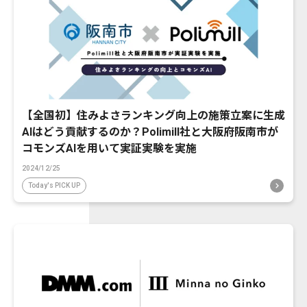
【全国初】住みよさランキング向上の施策立案に生成
AIはどう貢献するのか？Polimill社と大阪府阪南市が
コモンズAIを用いて実証実験を実施
2024/12/25
Today's PICK UP