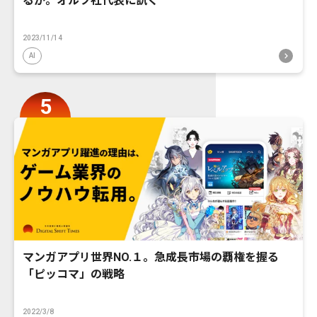
るか。オルツ社代表に訊く
2023/11/14
AI
マンガアプリ世界NO.１。急成長市場の覇権を握る
「ピッコマ」の戦略
2022/3/8