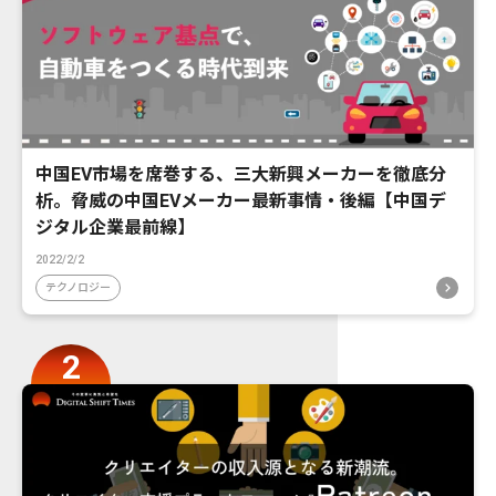
中国EV市場を席巻する、三大新興メーカーを徹底分
析。脅威の中国EVメーカー最新事情・後編【中国デ
ジタル企業最前線】
2022/2/2
テクノロジー