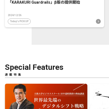
「KARAKURI Guardrails」β版の提供開始
2024/12/26
Today's PICK UP
Special Features
連載特集