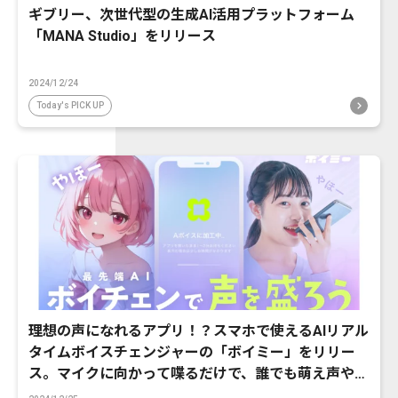
ギブリー、次世代型の生成AI活用プラットフォーム
「MANA Studio」をリリース
2024/12/24
Today's PICK UP
理想の声になれるアプリ！？スマホで使えるAIリアル
タイムボイスチェンジャーの「ボイミー」をリリー
ス。マイクに向かって喋るだけで、誰でも萌え声やイ
ケボ風に音声変換が可能に。