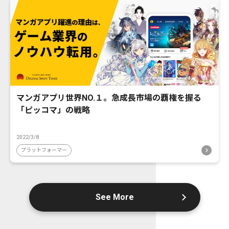
マンガアプリ世界NO.１。急成長市場の覇権を握る
「ピッコマ」の戦略
2022/3/8
プラットフォーマー
See More