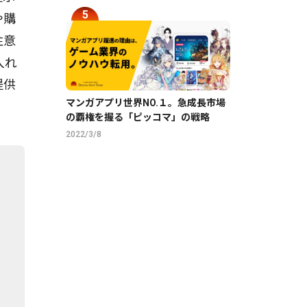
や購
注意
入れ
提供
マンガアプリ世界NO.１。急成長市場
の覇権を握る「ピッコマ」の戦略
2022/3/8