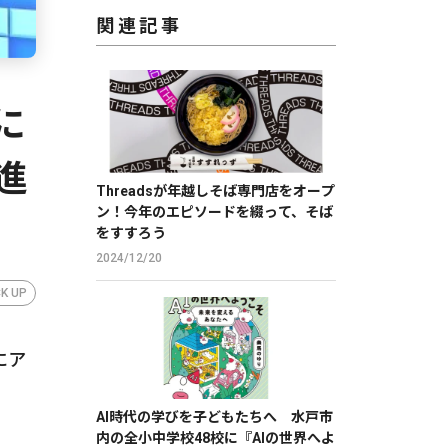
関連記事
に
進
Threadsが年越しそば専門店をオープ
ン！今年のエピソードを綴って、そば
をすすろう
2024/12/20
CK UP
にア
AI時代の学びを子どもたちへ 水戸市
内の全小中学校48校に『AIの世界へよ