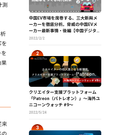
計測
中国EV市場を席巻する、三大新興メ
ーカーを徹底分析。脅威の中国EVメ
ーカー最新事情・後編【中国デジタル
分析
企業最前線】
2022/2/2
客を
ーを
効果
クリエイター支援プラットフォーム
「Patreon（パトレオン）」〜海外ユ
ニコーンウォッチ #9〜
2022/5/24
従来
年の