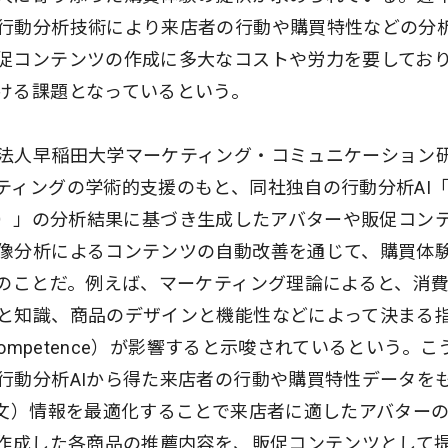
行動分析技術により来店者の行動や購買特性などの分
促コンテンツの作成に多大なコストや労力を要してお
ける課題となっているという。
法人早稲田大学マーケティング・コミュニケーション
ティングの学術的支援のもと、同社独自の行動分析AI
イザー）」の分析結果に基づき生成したアバターや販促コン
像分析によるコンテンツの自動改善を通じて、購買体
とのことだ。例えば、マーケティング理論によると、消
と知識、商品のデザインと機能性などによって決まる
competence）が影響すると示唆されているという。こ
行動分析AIから得た来店者の行動や購買特性データを
示文）情報を最適化することで来店者に適したアバター
で作成した各商品の推薦内容を、販促コンテンツとして