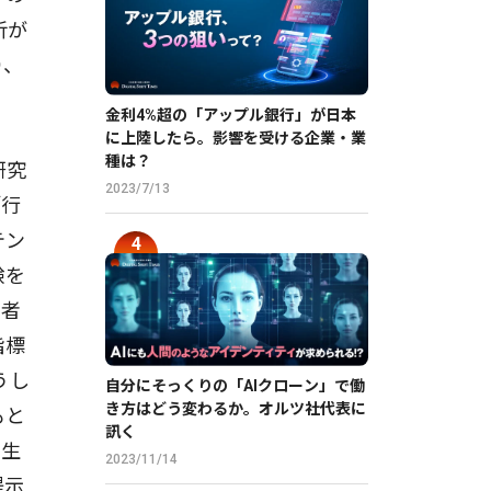
析が
り、
金利4%超の「アップル銀行」が日本
に上陸したら。影響を受ける企業・業
種は？
研究
2023/7/13
「行
テン
験を
費者
指標
うし
自分にそっくりの「AIクローン」で働
き方はどう変わるか。オルツ社代表に
もと
訊く
の生
2023/11/14
提示