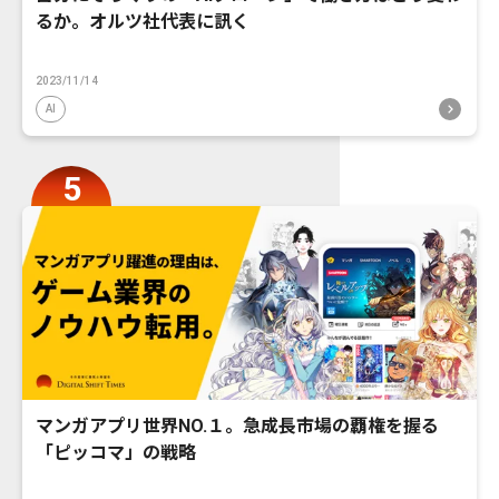
るか。オルツ社代表に訊く
2023/11/14
AI
マンガアプリ世界NO.１。急成長市場の覇権を握る
「ピッコマ」の戦略