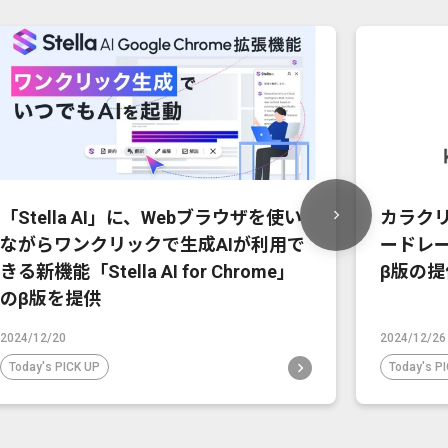
「Stella AI」に、Webブラウザを使い
カラクリ
ながらワンクリックで生成AIが利用で
ードレール
きる新機能「Stella AI for Chrome」
β版の提
のβ版を提供
2024/12/20
2024/12/26
Today's PICK UP
Today's P