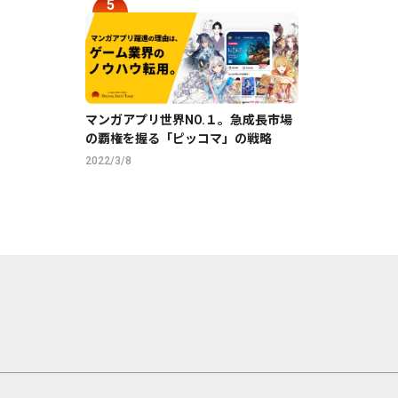
マンガアプリ世界NO.１。急成長市場
の覇権を握る「ピッコマ」の戦略
2022/3/8