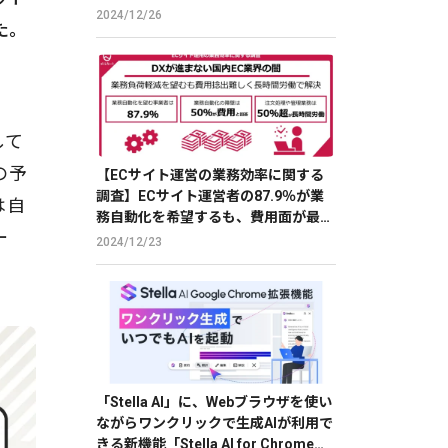
2024/12/26
た。
して
の予
【ECサイト運営の業務効率に関する
調査】ECサイト運営者の87.9％が業
は自
務自動化を希望するも、費用面が最大
ー
の障壁
2024/12/23
「Stella AI」に、Webブラウザを使い
ながらワンクリックで生成AIが利用で
きる新機能「Stella AI for Chrome」