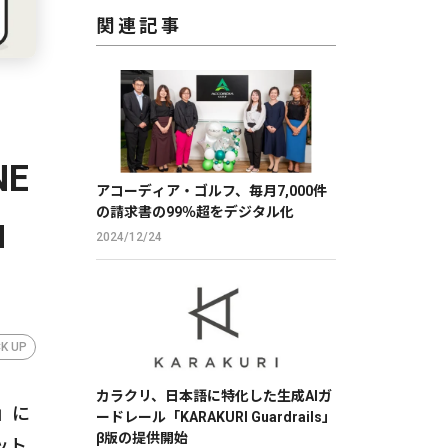
関連記事
E
アコーディア・ゴルフ、毎月7,000件
の請求書の99％超をデジタル化
」
2024/12/24
CK UP
カラクリ、日本語に特化した生成AIガ
」に
ードレール「KARAKURI Guardrails」
β版の提供開始
ット