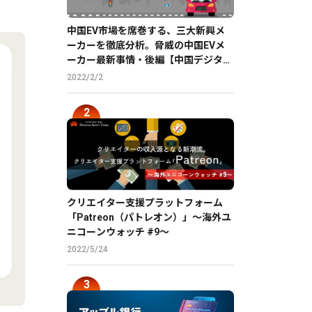
中国EV市場を席巻する、三大新興メ
ーカーを徹底分析。脅威の中国EVメ
ーカー最新事情・後編【中国デジタル
企業最前線】
2022/2/2
クリエイター支援プラットフォーム
「Patreon（パトレオン）」〜海外ユ
ニコーンウォッチ #9〜
2022/5/24