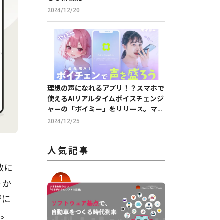
のβ版を提供
2024/12/20
理想の声になれるアプリ！？スマホで
使えるAIリアルタイムボイスチェンジ
ャーの「ボイミー」をリリース。マイ
クに向かって喋るだけで、誰でも萌え
2024/12/25
声やイケボ風に音声変換が可能に。
人気記事
数に
トか
ジに
る。