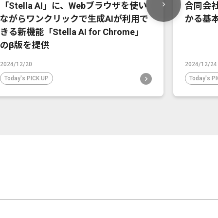
「Stella AI」に、Webブラウザを使い
合同会社
ながらワンクリックで生成AIが利用で
かる基
きる新機能「Stella AI for Chrome」
のβ版を提供
2024/12/20
2024/12/24
Today's PICK UP
Today's P