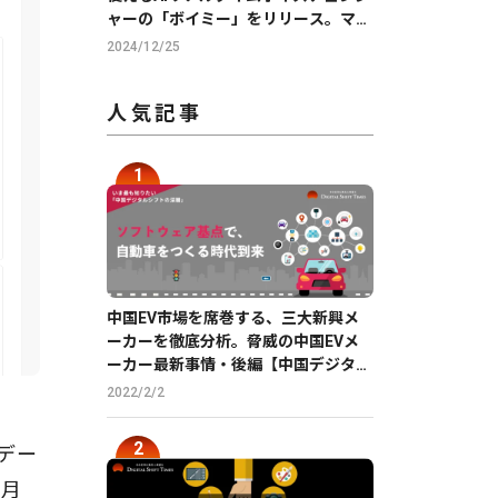
ャーの「ボイミー」をリリース。マイ
クに向かって喋るだけで、誰でも萌え
2024/12/25
声やイケボ風に音声変換が可能に。
人気記事
中国EV市場を席巻する、三大新興メ
ーカーを徹底分析。脅威の中国EVメ
ーカー最新事情・後編【中国デジタル
企業最前線】
2022/2/2
業デー
3月