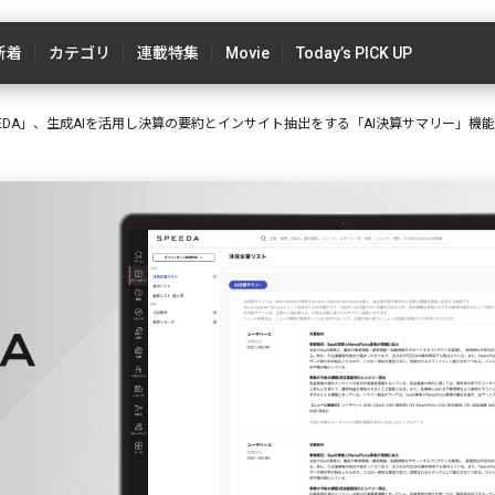
新着
カテゴリ
連載特集
Movie
Today’s PICK UP
EDA」、生成AIを活用し決算の要約とインサイト抽出をする「AI決算サマリー」機