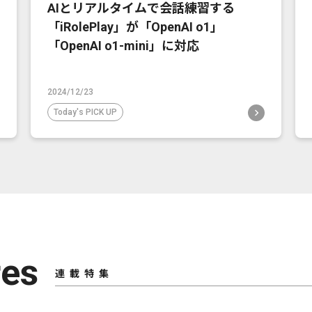
AIとリアルタイムで会話練習する
「iRolePlay」が「OpenAI o1」
「OpenAI o1-mini」に対応
2024/12/23
Today's PICK UP
res
連載特集