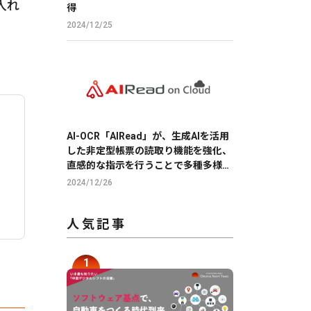
入れ
得
2024/12/25
AI-OCR「AIRead」が、生成AIを活用
した非定型帳票の読取り機能を強化、
直感的な指示を行うことで多種多様な
帳票の読取りを実現
2024/12/26
人気記事