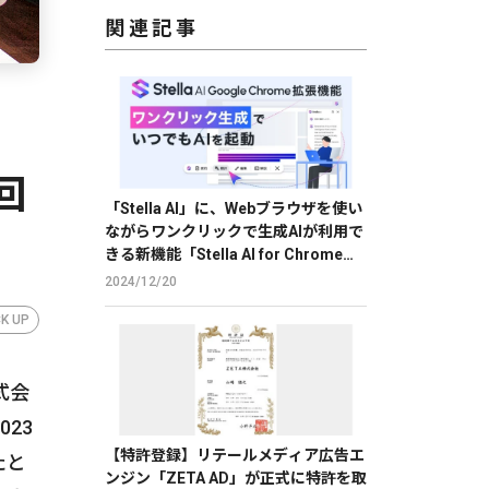
関連記事
回
「Stella AI」に、Webブラウザを使い
ながらワンクリックで生成AIが利用で
きる新機能「Stella AI for Chrome」
のβ版を提供
2024/12/20
CK UP
式会
23
【特許登録】リテールメディア広告エ
たと
ンジン「ZETA AD」が正式に特許を取