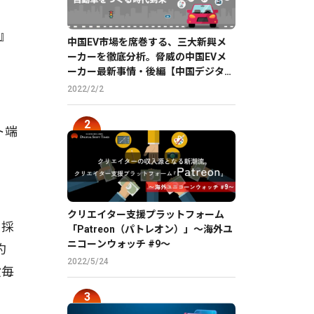
u』
中国EV市場を席巻する、三大新興メ
ーカーを徹底分析。脅威の中国EVメ
ーカー最新事情・後編【中国デジタル
企業最前線】
2022/2/2
ト端
。
クリエイター支援プラットフォーム
を採
「Patreon（パトレオン）」〜海外ユ
ニコーンウォッチ #9〜
約
2022/5/24
設毎