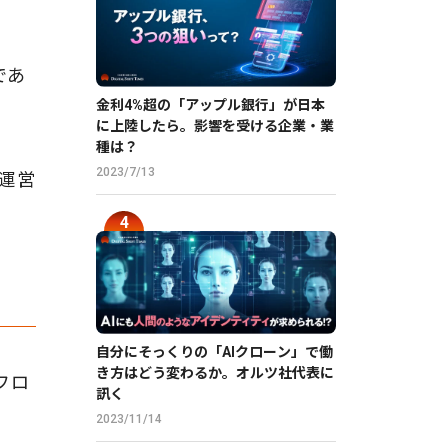
であ
金利4%超の「アップル銀行」が日本
に上陸したら。影響を受ける企業・業
種は？
2023/7/13
運営
自分にそっくりの「AIクローン」で働
き方はどう変わるか。オルツ社代表に
フロ
訊く
2023/11/14