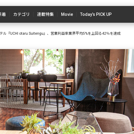
新着
カテゴリ
連載特集
Movie
Today’s PICK UP
UCHI otaru Suitengu』、営業利益率業界平均5%を上回る42％を達成