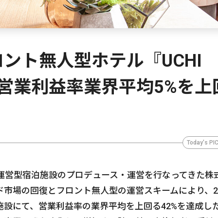
ント無人型ホテル『UCHI
gu』、営業利益率業界平均5%を上
Today's PI
人運営型宿泊施設のプロデュース・運営を行なってきた株
バウンド市場の回復とフロント無人型の運営スキームにより、20
設にて、営業利益率の業界平均を上回る42%を達成し