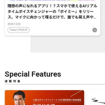
理想の声になれるアプリ！？スマホで使えるAIリアル
タイムボイスチェンジャーの「ボイミー」をリリー
ス。マイクに向かって喋るだけで、誰でも萌え声やイ
ケボ風に音声変換が可能に。
2024/12/25
Today's PICK UP
Special Features
連載特集