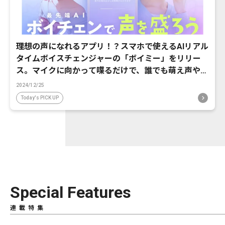
理想の声になれるアプリ！？スマホで使えるAIリアル
タイムボイスチェンジャーの「ボイミー」をリリー
ス。マイクに向かって喋るだけで、誰でも萌え声やイ
ケボ風に音声変換が可能に。
2024/12/25
Today's PICK UP
Special Features
連載特集