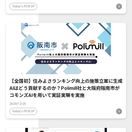
Today's PICK UP
【全国初】住みよさランキング向上の施策立案に生成
AIはどう貢献するのか？Polimill社と大阪府阪南市が
コモンズAIを用いて実証実験を実施
2024/12/25
Today's PICK UP