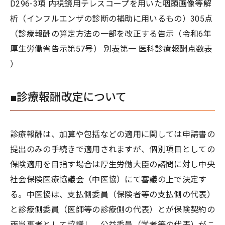
D296-3項 内視鏡用テレスコープを用いた咽頭画像等解
析（インフルエンザの診断の補助に用いるもの）305点
（診療報酬の算定方法の一部を改正する告示（令和6年
厚生労働省告示第57号） 別表第一 医科診療報酬点数表
）
■診療報酬改定について
診療報酬は、加算や包括などの適用に関しては申請書の
提出のみの手続きで適用されますが、個別項目としての
保険適用を目指す場合は厚生労働大臣の諮問に対し中央
社会保険医療協議会（中医協）にて審議の上で決定す
る。中医協は、支払側委員（保険者等の支払側の代表）
と診療側委員（医師等の診療側の代表）とが保険契約の
両当事者として協議し、公益委員（学者等の代表）がこ