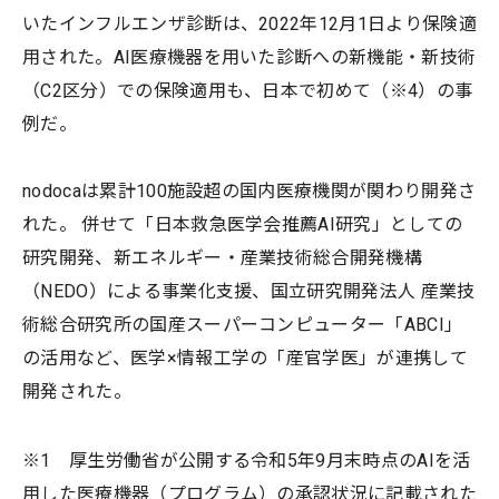
いたインフルエンザ診断は、2022年12月1日より保険適
用された。AI医療機器を用いた診断への新機能・新技術
（C2区分）での保険適用も、日本で初めて（※4）の事
例だ。
nodocaは累計100施設超の国内医療機関が関わり開発さ
れた。 併せて「日本救急医学会推薦AI研究」としての
研究開発、新エネルギー・産業技術総合開発機構
（NEDO）による事業化支援、国立研究開発法人 産業技
術総合研究所の国産スーパーコンピューター「ABCI」
の活用など、医学×情報工学の「産官学医」が連携して
開発された。
※1 厚生労働省が公開する令和5年9月末時点のAIを活
用した医療機器（プログラム）の承認状況に記載された