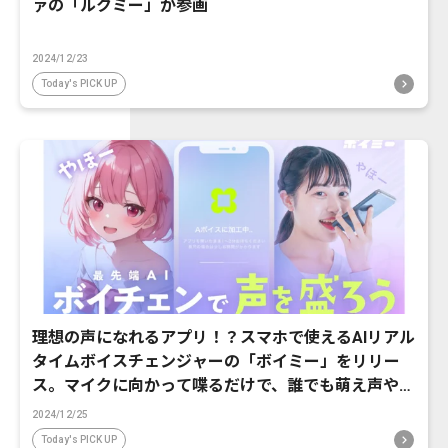
ァの「ルクミー」が参画
2024/12/23
Today's PICK UP
理想の声になれるアプリ！？スマホで使えるAIリアル
タイムボイスチェンジャーの「ボイミー」をリリー
ス。マイクに向かって喋るだけで、誰でも萌え声やイ
ケボ風に音声変換が可能に。
2024/12/25
Today's PICK UP