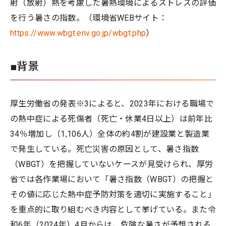
射（放射）熱を考慮した暑熱環境によるストレスの評価
を行う暑さの指数。（環境省WEBサイト：
https://www.wbgt.env.go.jp/wbgt.php
）
■背景
厚生労働省の発表※3によると、2023年における職場で
の熱中症による死傷者（死亡・休業4日以上）は前年比
34％増加し（1,106人）全体の約4割が建設業と製造業
で発生している。死亡災害の原因として、暑さ指数
（WBGT）を把握していないケースが見受けられ、厚労
省では各作業場において「暑さ指数（WBGT）の把握と
その値に応じた熱中症予防対策を適切に実施すること」
を重点的に取り組むべき内容として挙げている。また令
和6年（2024年）4月からは、危険な暑さが予想される