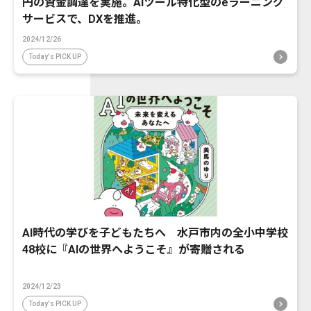
円の資金調達を実施。AIツール特化型のeラーニング
サービスで、DXを推進。
2024/12/26
Today's PICK UP
AI時代の学びを子どもたちへ 水戸市内の全小中学校
48校に『AIの世界へようこそ』が寄贈される
2024/12/23
Today's PICK UP