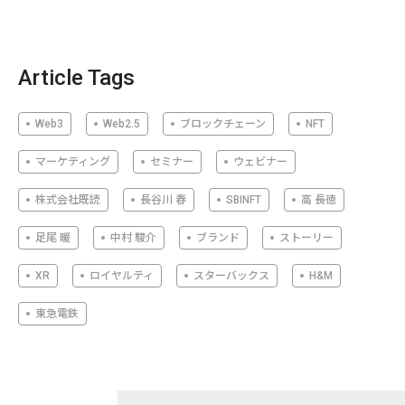
Article Tags
Web3
Web2.5
ブロックチェーン
NFT
マーケティング
セミナー
ウェビナー
株式会社既読
長谷川 春
SBINFT
高 長徳
足尾 暖
中村 駿介
ブランド
ストーリー
XR
ロイヤルティ
スターバックス
H&M
東急電鉄