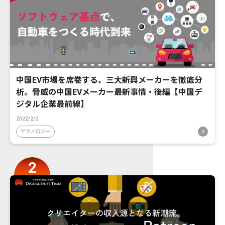
中国EV市場を席巻する、三大新興メーカーを徹底分
析。脅威の中国EVメーカー最新事情・後編【中国デ
ジタル企業最前線】
2022/2/2
テクノロジー