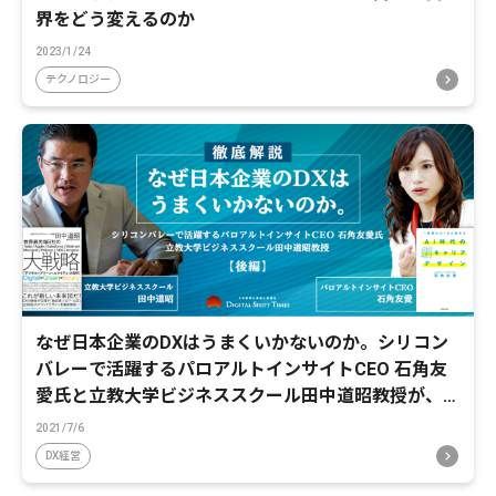
界をどう変えるのか
2023/1/24
テクノロジー
なぜ日本企業のDXはうまくいかないのか。シリコン
バレーで活躍するパロアルトインサイトCEO 石角友
愛氏と立教大学ビジネススクール田中道昭教授が、要
因を徹底解説
2021/7/6
DX経営